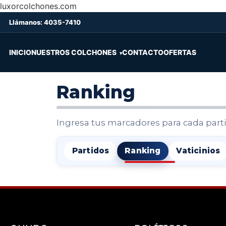
luxorcolchones.com
Llámanos: 4035-7410
INICIO
NUESTROS COLCHONES
CONTACTO
OFERTAS
Ranking
Ingresa tus marcadores para cada parti
Partidos
Ranking
Vaticinios