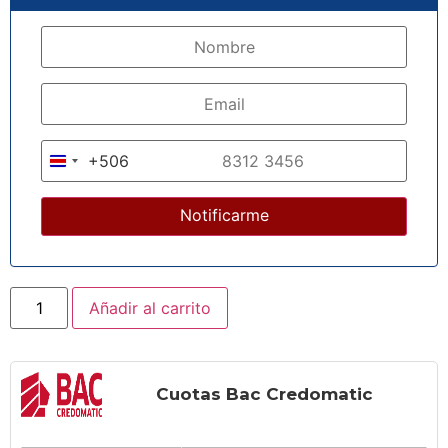
+506
Costa Rica +506
Añadir al carrito
Cuotas Bac Credomatic