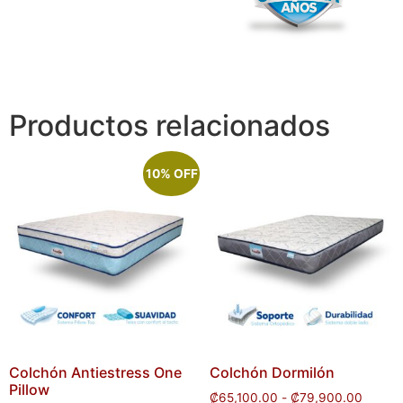
Productos relacionados
10% OFF
Colchón Antiestress One
Colchón Dormilón
Pillow
₡
65,100.00
-
₡
79,900.00