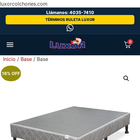
luxorcolchones.com
Llámanos: 4035-7410
TÉRMINOS RULETA LUXOR
0
Inicio
/
Base
/ Base
16% OFF