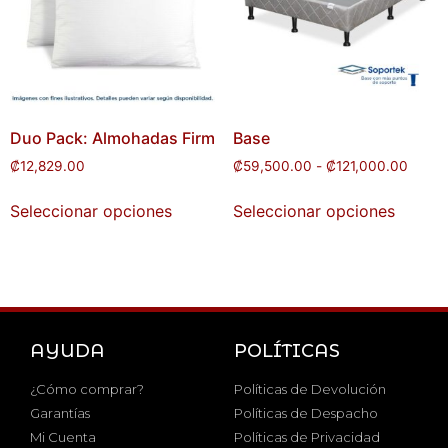
Duo Pack: Almohadas Firm
Base
₡
12,829.00
₡
59,500.00
-
₡
121,000.00
Seleccionar opciones
Seleccionar opciones
AYUDA
POLÍTICAS
¿Cómo comprar?
Políticas de Devolución
Garantías
Políticas de Despacho
Mi Cuenta
Políticas de Privacidad