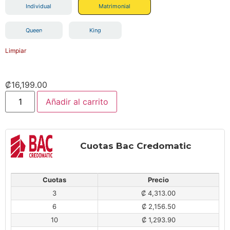
Individual
Matrimonial
Queen
King
Limpiar
₡
16,199.00
Añadir al carrito
Cuotas Bac Credomatic
Cuotas
Precio
3
₡ 4,313.00
6
₡ 2,156.50
10
₡ 1,293.90