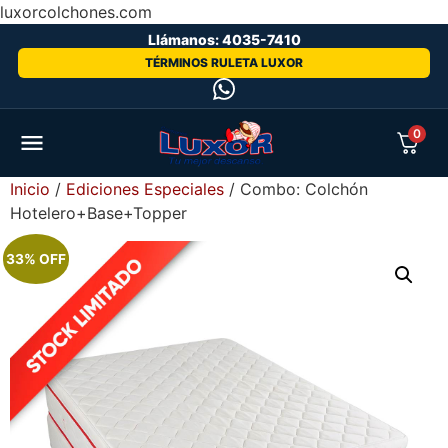
luxorcolchones.com
Llámanos: 4035-7410
TÉRMINOS RULETA LUXOR
0
Inicio
/
Ediciones Especiales
/ Combo: Colchón
Hotelero+Base+Topper
33% OFF