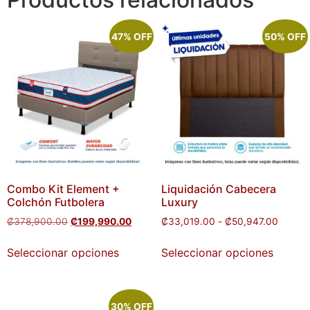
47% OFF
50% OFF
Combo Kit Element +
Liquidación Cabecera
Colchón Futbolera
Luxury
₡
378,900.00
₡
199,990.00
₡
33,019.00
-
₡
50,947.00
Seleccionar opciones
Seleccionar opciones
30% OFF